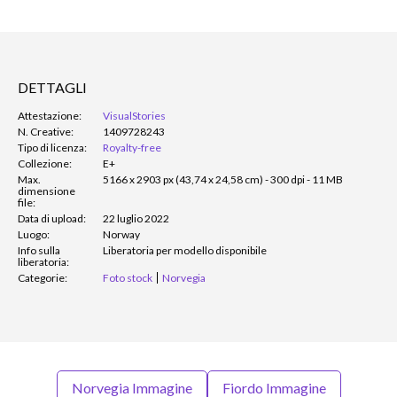
DETTAGLI
Attestazione:
VisualStories
N. Creative:
1409728243
Tipo di licenza:
Royalty-free
Collezione:
E+
Max.
5166 x 2903 px (43,74 x 24,58 cm) - 300 dpi - 11 MB
dimensione
file:
Data di upload:
22 luglio 2022
Luogo:
Norway
Info sulla
Liberatoria per modello disponibile
liberatoria:
Categorie:
Foto stock
Norvegia
Norvegia Immagine
Fiordo Immagine