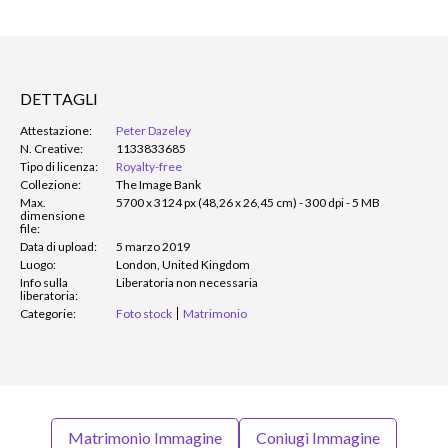
DETTAGLI
Attestazione:
Peter Dazeley
N. Creative:
1133833685
Tipo di licenza:
Royalty-free
Collezione:
The Image Bank
Max.
5700 x 3124 px (48,26 x 26,45 cm) - 300 dpi - 5 MB
dimensione
file:
Data di upload:
5 marzo 2019
Luogo:
London, United Kingdom
Info sulla
Liberatoria non necessaria
liberatoria:
Categorie:
Foto stock
Matrimonio
Matrimonio Immagine
Coniugi Immagine