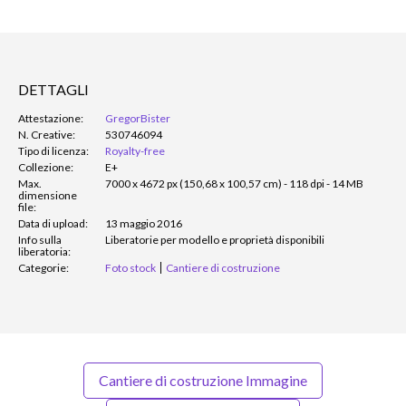
DETTAGLI
Attestazione:
GregorBister
N. Creative:
530746094
Tipo di licenza:
Royalty-free
Collezione:
E+
Max.
7000 x 4672 px (150,68 x 100,57 cm) - 118 dpi - 14 MB
dimensione
file:
Data di upload:
13 maggio 2016
Info sulla
Liberatorie per modello e proprietà disponibili
liberatoria:
Categorie:
Foto stock
Cantiere di costruzione
Cantiere di costruzione Immagine