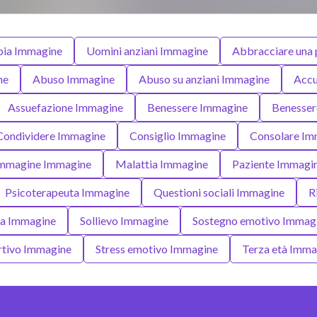
apia Immagine
Uomini anziani Immagine
Abbracciare una
ne
Abuso Immagine
Abuso su anziani Immagine
Accu
Assuefazione Immagine
Benessere Immagine
Benesser
Condividere Immagine
Consiglio Immagine
Consolare Im
 Immagine Immagine
Malattia Immagine
Paziente Immagi
Psicoterapeuta Immagine
Questioni sociali Immagine
R
za Immagine
Sollievo Immagine
Sostegno emotivo Immag
rtivo Immagine
Stress emotivo Immagine
Terza età Imma