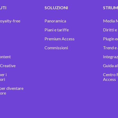
UTI
SOLUZIONI
STRUME
oyalty-free
Panoramica
Media 
Piani e tariffe
Diritti e
Premium Access
Plugin e
Commissioni
Trend e 
ontent
Integra
 Creative
Guida al
er i
Centro 
ori
Access
per diventare
tore