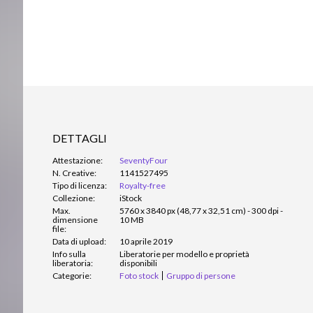
DETTAGLI
Attestazione:
SeventyFour
N. Creative:
1141527495
Tipo di licenza:
Royalty-free
Collezione:
iStock
Max.
5760 x 3840 px (48,77 x 32,51 cm) - 300 dpi -
dimensione
10 MB
file:
Data di upload:
10 aprile 2019
Info sulla
Liberatorie per modello e proprietà
liberatoria:
disponibili
Categorie:
Foto stock
Gruppo di persone