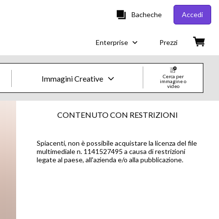
Bacheche
Accedi
Enterprise
Prezzi
Cerca per
Immagini Creative
immagine o
video
Immagini e Video Creative
CONTENUTO CON RESTRIZIONI
Immagini
Spiacenti, non è possibile acquistare la licenza del file
multimediale n. 1141527495 a causa di restrizioni
Creative
legate al paese, all'azienda e/o alla pubblicazione.
Editorial
Video
Creative