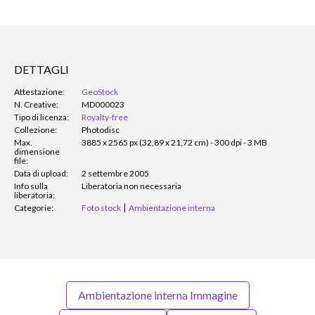
DETTAGLI
Attestazione:
GeoStock
N. Creative:
MD000023
Tipo di licenza:
Royalty-free
Collezione:
Photodisc
Max.
3885 x 2565 px (32,89 x 21,72 cm) - 300 dpi - 3 MB
dimensione
file:
Data di upload:
2 settembre 2005
Info sulla
Liberatoria non necessaria
liberatoria:
Categorie:
Foto stock
Ambientazione interna
Ambientazione interna Immagine