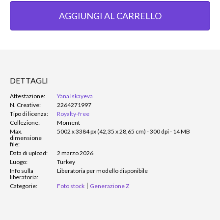
AGGIUNGI AL CARRELLO
DETTAGLI
Attestazione:
Yana Iskayeva
N. Creative:
2264271997
Tipo di licenza:
Royalty-free
Collezione:
Moment
Max.
5002 x 3384 px (42,35 x 28,65 cm) - 300 dpi - 14 MB
dimensione
file:
Data di upload:
2 marzo 2026
Luogo:
Turkey
Info sulla
Liberatoria per modello disponibile
liberatoria:
Categorie:
Foto stock
Generazione Z