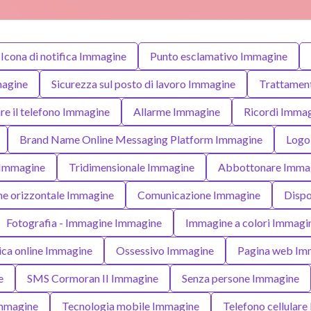
Icona di notifica Immagine
Punto esclamativo Immagine
magine
Sicurezza sul posto di lavoro Immagine
Trattamen
re il telefono Immagine
Allarme Immagine
Ricordi Imma
Brand Name Online Messaging Platform Immagine
Logo
 Immagine
Tridimensionale Immagine
Abbottonare Imma
e orizzontale Immagine
Comunicazione Immagine
Dispo
Fotografia - Immagine Immagine
Immagine a colori Immagi
ca online Immagine
Ossessivo Immagine
Pagina web Im
e
SMS Cormoran II Immagine
Senza persone Immagine
mmagine
Tecnologia mobile Immagine
Telefono cellular