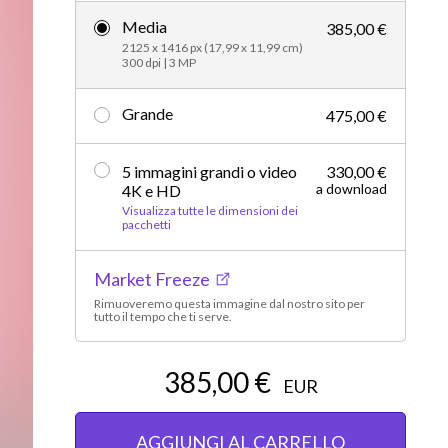
Media
Editorial
385,00 €
2125 x 1416 px (17,99 x 11,99 cm)
300 dpi | 3 MP
Grande
475,00 €
5 immagini grandi o video
330,00 €
a download
4K e HD
Visualizza tutte le dimensioni dei
pacchetti
Market Freeze
Rimuoveremo questa immagine dal nostro sito per
tutto il tempo che ti serve.
385,00 €
EUR
AGGIUNGI AL CARRELLO