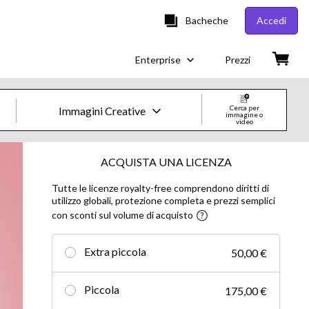
Bacheche
Accedi
Enterprise
Prezzi
Cerca per
Immagini Creative
immagine o
video
Immagini e Video Creative
ACQUISTA UNA LICENZA
Tutte le licenze royalty-free comprendono diritti di
Immagini
utilizzo globali, protezione completa e prezzi semplici
con sconti sul volume di acquisto
Creative
Editorial
Extra piccola
50,00 €
Video
Piccola
175,00 €
Creative