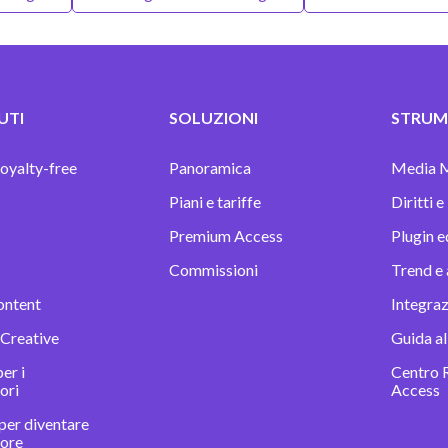
UTI
SOLUZIONI
STRUME
oyalty-free
Panoramica
Media 
Piani e tariffe
Diritti e
Premium Access
Plugin e
Commissioni
Trend e 
ontent
Integra
 Creative
Guida al
er i
Centro 
ori
Access
per diventare
tore