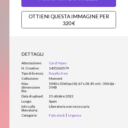
OTTIENI QUESTA IMMAGINE PER
320 €
DETTAGLI
Attestazione:
Carol Yepes
N. Creative:
1435263579
Tipo di licenza:
Royalty-free
Collezione:
Moment
Max.
5040 x 3360 px (42,67 x 28,45 cm) - 300 dpi -
dimensione
5 MB
file:
Data di upload:
21 ottobre 2022
Luogo:
Spain
Info sulla
Liberatoria non necessaria
liberatoria:
Categorie:
Foto stock
Urgenza