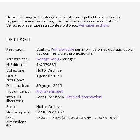
Nota:
le immagini che ritraggono eventi storici potrebbero contenere
soggetti, o avere descrizioni, che non riflettono le concezioni attuali.
Vengono presentate in un contesto storico.
Per saperne di più
.
DETTAGLI
Restrizioni:
Contatta l'
ufficio locale
per informazioni su qualsiasi tipo di
uso commerciale o promozionale.
Attestazione:
George Konig
/
Stringer
N. Editorial:
562579385
Collezione:
Hulton Archive
Data di
1 gennaio 1950
creazione:
Data di upload:
30 giugno 2015
Tipo di licenza:
Rights-managed
Info sulla
Senza liberatoria.
Ulteriori informazioni
liberatoria:
Fonte:
Hulton Archive
Nome oggetto:
LACKEY061_071
Max.
4500 x 4058 px (38,10 x 34,36 cm) - 300 dpi - 5 MB
dimensione
file: