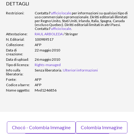
DETTAGLI
Restrizioni:
Contatta l'
ufficio locale
per informazioni su qualsiasi tipo di
uso commerciale o promozionale. Diritti editoriali illimitati
per Regno Unito, Stati Uniti, Irlanda, Italia, Spagna, Canada
(escluso Quebec). Diritti editoriali limitati in altri Paesi.
Contatta l'
ufficio locale
.
Attestazione:
RAUL ARBOLEDA
/
Stringer
N. Editorial:
100989517
Collezione:
AFP
Data di
22 maggio 2010
creazione:
Data di upload:
26 maggio 2010
Tipo di licenza:
Rights-managed
Info sulla
Senza liberatoria.
Ulteriori informazioni
liberatoria:
Fonte:
AFP
Codice a barre:
AFP
Nome oggetto:
Mvd1246856
Chocó - Colombia Immagine
Colombia Immagine