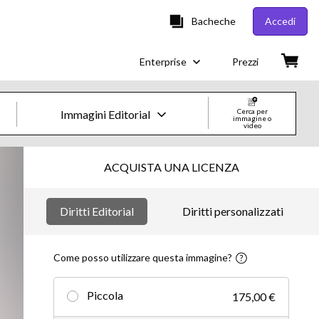
Bacheche
Accedi
Enterprise
Prezzi
Cerca per
Immagini Editorial
immagine o
video
Immagini e Video Creative
ACQUISTA UNA LICENZA
Immagini
Diritti Editorial
Diritti personalizzati
Creative
Editorial
Come posso utilizzare questa immagine?
Video
Piccola
175,00 €
Creative