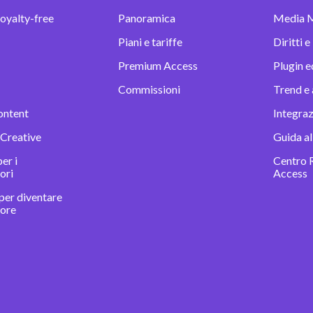
oyalty-free
Panoramica
Media 
Piani e tariffe
Diritti e
Premium Access
Plugin e
Commissioni
Trend e 
ontent
Integra
 Creative
Guida al
er i
Centro 
ori
Access
per diventare
tore