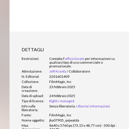
DETTAGLI
Restrizioni:
Contatta l'
ufficio locale
per informazioni su
qualsiasi tipo di uso commerciale o
promozionale.
Attestazione:
Jeff Kravitz
/
Collaboratore
N. Editorial:
2201601409
Collezione:
FilmMagic, Inc
Data di
23 febbraio 2025
creazione:
Data di upload:
24 febbraio 2025
Tipo di licenza:
Rights-managed
Info sulla
Senza liberatoria.
Ulteriori informazioni
liberatoria:
Fonte:
FilmMagic, Inc
Nome oggetto:
jka07905_qejwatda
Max.
8640 x 5760 px (73,15 x 48,77 cm) - 300 dpi -