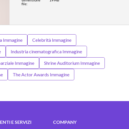
dimensione
19 MB
file:
ia Immagine
Celebrità Immagine
e
Industria cinematografica Immagine
parziale Immagine
Shrine Auditorium Immagine
ne
The Actor Awards Immagine
NTI E SERVIZI
COMPANY