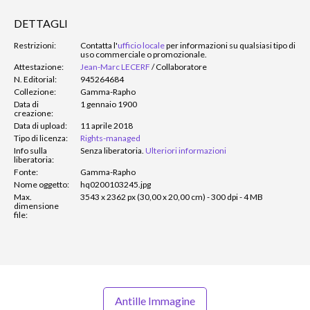
DETTAGLI
Restrizioni:
Contatta l'
ufficio locale
per informazioni su qualsiasi tipo di
uso commerciale o promozionale.
Attestazione:
Jean-Marc LECERF
/
Collaboratore
N. Editorial:
945264684
Collezione:
Gamma-Rapho
Data di
1 gennaio 1900
creazione:
Data di upload:
11 aprile 2018
Tipo di licenza:
Rights-managed
Info sulla
Senza liberatoria.
Ulteriori informazioni
liberatoria:
Fonte:
Gamma-Rapho
Nome oggetto:
hq0200103245.jpg
Max.
3543 x 2362 px (30,00 x 20,00 cm) - 300 dpi - 4 MB
dimensione
file:
Antille Immagine