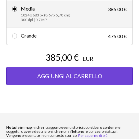
Media
385,00 €
1024 x 683 px (8,67 x 5,78 cm)
300 dpi | 0.7 MP
Grande
475,00 €
385,00 €
EUR
AGGIUNGI AL CARRELLO
Nota:
le immagini che ritraggono eventi storici potrebbero contenere
soggetti, o avere descrizioni, che non riflettono le concezioni attuali.
Vengono presentate in un contesto storico.
Per saperne di più
.