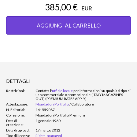
385,00 €
EUR
AGGIUNGI AL CARRELLO
DETTAGLI
Restrizioni:
Contatta l'
ufficio locale
per informazioni su qualsiasi tipo di
uso commerciale o promozionale.
(ITALY MAGAZINES
OUT) (PREMIUM RATES APPLY)
Attestazione:
Mondadori Portfolio
/
Collaboratore
N. Editorial:
141559087
Collezione:
Mondadori Portfolio Premium
Data di
1 gennaio 1960
creazione:
Data di upload:
17 marzo 2012
Tipo di licenza:
Rights-managed