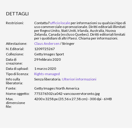
DETTAGLI
Restrizioni:
Contatta l'
ufficio locale
per informazioni su qualsiasi tipo di
uso commerciale o promozionale. Diritti editoriali illimitati
per Regno Unito, Stati Uniti, Irlanda, Australia, Nuova
Zelanda, Canada (escluso Quebec). Diritti editoriali limitati
per i quotidiani di altri Paesi. Chiama per informazioni.
Attestazione:
Claus Andersen
/
Stringer
N. Editorial:
1209725267
Collezione:
Getty Images Sport
Data di
29 febbraio 2020
creazione:
Data di upload:
1 marzo 2020
Tipo di licenza:
Rights-managed
Info sulla
Senza liberatoria.
Ulteriori informazioni
liberatoria:
Fonte:
Getty Images North America
Nome oggetto:
775376502ca042-vancouvervtoronto.jpg
Max.
4200 x 3258 px (35,56 x 27,58 cm) - 300 dpi - 6 MB
dimensione
file: