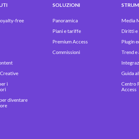
UTI
SOLUZIONI
STRUME
oyalty-free
Panoramica
Media 
Piani e tariffe
Diritti e
Premium Access
Plugin e
Commissioni
Trend e 
ontent
Integra
 Creative
Guida al
er i
Centro 
ori
Access
per diventare
tore