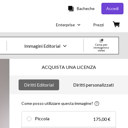
Bacheche
Accedi
Enterprise
Prezzi
Cerca per
Immagini Editorial
immagine o
video
Immagini e Video Creative
ACQUISTA UNA LICENZA
Immagini
Diritti Editorial
Diritti personalizzati
Creative
Editorial
Come posso utilizzare questa immagine?
Video
Piccola
175,00 €
Creative