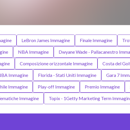
magine
LeBron James Immagine
Finale Immagine
Tro
gine
NBA Immagine
Dwyane Wade - Pallacanestro Imma
agine
Composizione orizzontale Immagine
Costa del Gol
i NBA Immagine
Florida - Stati Uniti Immagine
Gara 7 Imm
chile Immagine
Play-off Immagine
Premio Immagine
ematiche Immagine
Topix - 1Getty Marketing Term Immagin