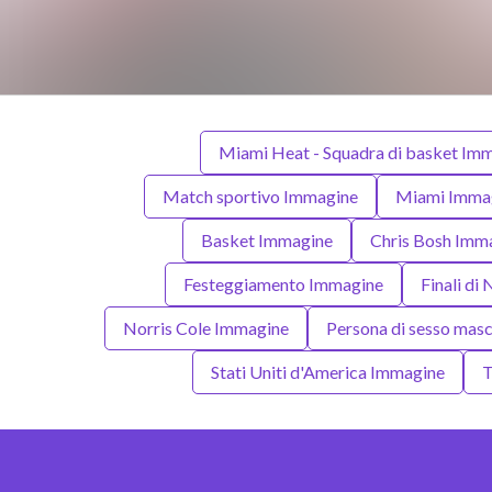
Miami Heat - Squadra di basket Im
Match sportivo Immagine
Miami Imma
Basket Immagine
Chris Bosh Imm
Festeggiamento Immagine
Finali d
Norris Cole Immagine
Persona di sesso mas
Stati Uniti d'America Immagine
T