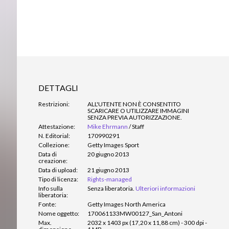
DETTAGLI
Restrizioni:
ALL'UTENTE NON È CONSENTITO
SCARICARE O UTILIZZARE IMMAGINI
SENZA PREVIA AUTORIZZAZIONE.
Attestazione:
Mike Ehrmann
/
Staff
N. Editorial:
170990291
Collezione:
Getty Images Sport
Data di
20 giugno 2013
creazione:
Data di upload:
21 giugno 2013
Tipo di licenza:
Rights-managed
Info sulla
Senza liberatoria.
Ulteriori informazioni
liberatoria:
Fonte:
Getty Images North America
Nome oggetto:
170061133MW00127_San_Antoni
Max.
2032 x 1403 px (17,20 x 11,88 cm) - 300 dpi -