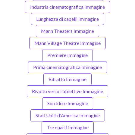
Industria cinematografica Immagine
Lunghezza di capelli Immagine
Mann Theaters Immagine
Mann Village Theatre Immagine
Première Immagine
Prima cinematografica Immagine
Ritratto Immagine
Rivolto verso l'obiettivo Immagine
Sorridere Immagine
Stati Uniti d'America Immagine
Tre quarti Immagine