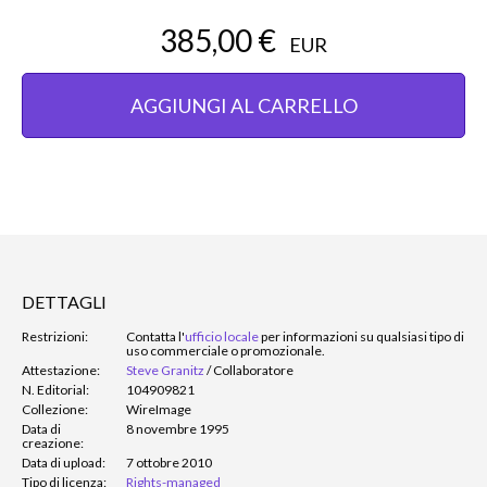
385,00 €
EUR
AGGIUNGI AL CARRELLO
DETTAGLI
Restrizioni:
Contatta l'
ufficio locale
per informazioni su qualsiasi tipo di
uso commerciale o promozionale.
Attestazione:
Steve Granitz
/
Collaboratore
N. Editorial:
104909821
Collezione:
WireImage
Data di
8 novembre 1995
creazione:
Data di upload:
7 ottobre 2010
Tipo di licenza:
Rights-managed