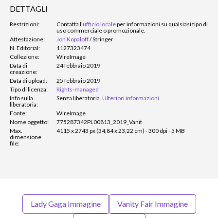
DETTAGLI
Restrizioni:
Contatta l'
ufficio locale
per informazioni su qualsiasi tipo di
uso commerciale o promozionale.
Attestazione:
Jon Kopaloff
/
Stringer
N. Editorial:
1127323474
Collezione:
WireImage
Data di
24 febbraio 2019
creazione:
Data di upload:
25 febbraio 2019
Tipo di licenza:
Rights-managed
Info sulla
Senza liberatoria.
Ulteriori informazioni
liberatoria:
Fonte:
WireImage
Nome oggetto:
775287342PL00813_2019_Vanit
Max.
4115 x 2743 px (34,84 x 23,22 cm) - 300 dpi - 5 MB
dimensione
file:
Lady Gaga Immagine
Vanity Fair Immagine