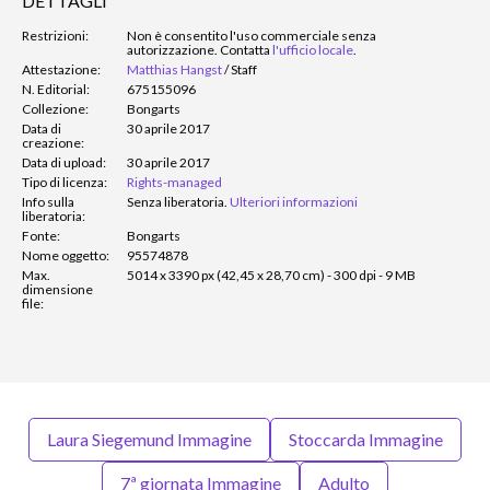
DETTAGLI
Restrizioni:
Non è consentito l'uso commerciale senza
autorizzazione. Contatta
l'ufficio locale
.
Attestazione:
Matthias Hangst
/
Staff
N. Editorial:
675155096
Collezione:
Bongarts
Data di
30 aprile 2017
creazione:
Data di upload:
30 aprile 2017
Tipo di licenza:
Rights-managed
Info sulla
Senza liberatoria.
Ulteriori informazioni
liberatoria:
Fonte:
Bongarts
Nome oggetto:
95574878
Max.
5014 x 3390 px (42,45 x 28,70 cm) - 300 dpi - 9 MB
dimensione
file:
Laura Siegemund Immagine
Stoccarda Immagine
7ª giornata Immagine
Adulto