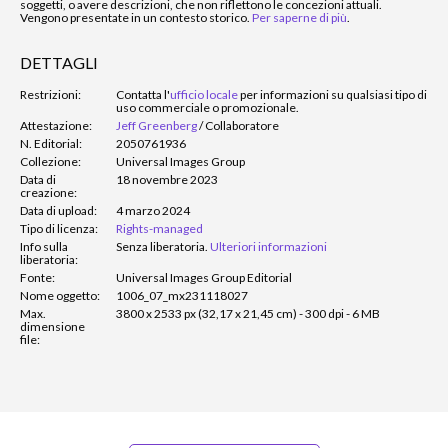
soggetti, o avere descrizioni, che non riflettono le concezioni attuali.
Vengono presentate in un contesto storico.
Per saperne di più
.
DETTAGLI
Restrizioni:
Contatta l'
ufficio locale
per informazioni su qualsiasi tipo di
uso commerciale o promozionale.
Attestazione:
Jeff Greenberg
/
Collaboratore
N. Editorial:
2050761936
Collezione:
Universal Images Group
Data di
18 novembre 2023
creazione:
Data di upload:
4 marzo 2024
Tipo di licenza:
Rights-managed
Info sulla
Senza liberatoria.
Ulteriori informazioni
liberatoria:
Fonte:
Universal Images Group Editorial
Nome oggetto:
1006_07_mx231118027
Max.
3800 x 2533 px (32,17 x 21,45 cm) - 300 dpi - 6 MB
dimensione
file: