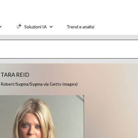
Soluzioni IA
Trend e analisi
 TARA REID
Eric Robert/Sygma/Sygma via Getty Images)