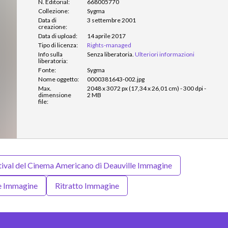
N. Editorial:
668005770
Collezione:
Sygma
Data di
3 settembre 2001
creazione:
Data di upload:
14 aprile 2017
Tipo di licenza:
Rights-managed
Info sulla
Senza liberatoria.
Ulteriori informazioni
liberatoria:
Fonte:
Sygma
Nome oggetto:
0000381643-002.jpg
Max.
2048 x 3072 px (17,34 x 26,01 cm) - 300 dpi -
dimensione
2 MB
file:
tival del Cinema Americano di Deauville Immagine
e Immagine
Ritratto Immagine