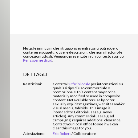
Nota:
le immagini che ritraggono eventi storici potrebbero
contenere soggetti, o avere descrizioni, che non riflettono le
concezioni attuali. Vengono presentate in un contesto storico.
Per saperne di più
.
DETTAGLI
Restrizioni:
Contatta l'
ufficio locale
per informazioni su
qualsiasi tipo di uso commerciale o
promozionale.
This content may not be
materially modified or used in composite
content. Not available for use by or for
sexually explicit magazines, websites and/or
visual media, tabloids. This image is
intended for Editorial use (e.g. news
articles). Any commercial use (e.g. ad
campaigns) requires additional clearance.
Contact your local office to see if we can
clear this image for you.
Attestazione:
Eric Robert
/
Collaboratore