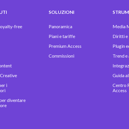
UTI
SOLUZIONI
STRUME
oyalty-free
Panoramica
Media 
Piani e tariffe
Diritti e
Premium Access
Plugin e
Commissioni
Trend e 
ontent
Integra
 Creative
Guida al
er i
Centro 
ori
Access
per diventare
tore