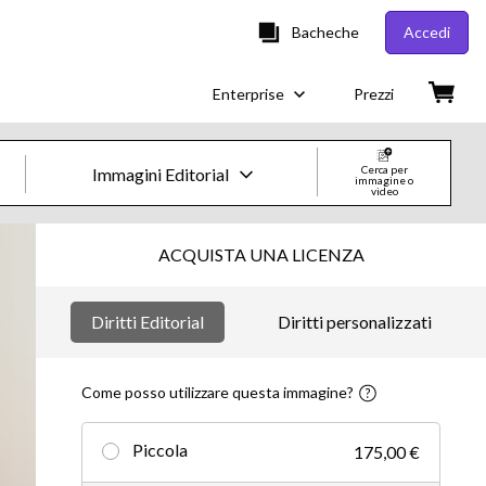
Bacheche
Accedi
Enterprise
Prezzi
Cerca per
Immagini Editorial
immagine o
video
Immagini e Video Creative
ACQUISTA UNA LICENZA
Immagini
Diritti Editorial
Diritti personalizzati
Creative
Editorial
Come posso utilizzare questa immagine?
Video
Piccola
175,00 €
Creative