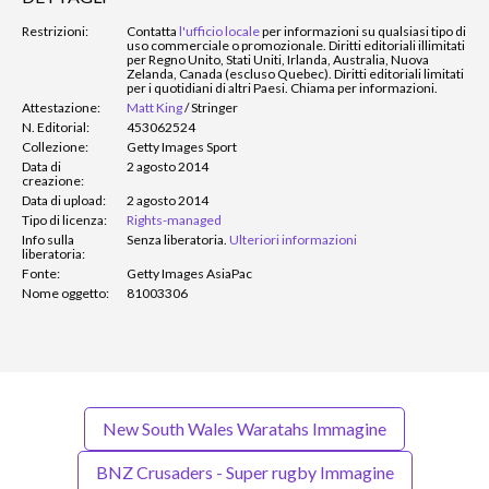
Restrizioni:
Contatta
l'ufficio locale
per informazioni su qualsiasi tipo di
uso commerciale o promozionale. Diritti editoriali illimitati
per Regno Unito, Stati Uniti, Irlanda, Australia, Nuova
Zelanda, Canada (escluso Quebec). Diritti editoriali limitati
per i quotidiani di altri Paesi. Chiama per informazioni.
Attestazione:
Matt King
/
Stringer
N. Editorial:
453062524
Collezione:
Getty Images Sport
Data di
2 agosto 2014
creazione:
Data di upload:
2 agosto 2014
Tipo di licenza:
Rights-managed
Info sulla
Senza liberatoria.
Ulteriori informazioni
liberatoria:
Fonte:
Getty Images AsiaPac
Nome oggetto:
81003306
New South Wales Waratahs Immagine
BNZ Crusaders - Super rugby Immagine