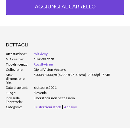
AGGIUNGI AL CARRELLO
DETTAGLI
Attestazione:
miakievy
N. Creative:
1345097278
Tipo di licenza:
Royalty-free
Collezione:
DigitalVision Vectors
Max.
5000 x 3000 px (42,33 x 25,40 cm) - 300 dpi - 7 MB
dimensione
file:
Data di upload:
6 ottobre 2021
Luogo:
Slovenia
Info sulla
Liberatoria non necessaria
liberatoria:
Categorie:
Illustrazioni stock
Adesivo