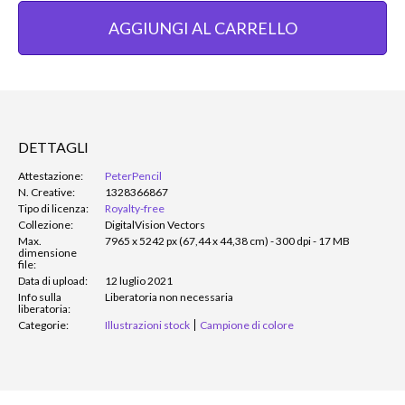
AGGIUNGI AL CARRELLO
DETTAGLI
Attestazione:
PeterPencil
N. Creative:
1328366867
Tipo di licenza:
Royalty-free
Collezione:
DigitalVision Vectors
Max.
7965 x 5242 px (67,44 x 44,38 cm) - 300 dpi - 17 MB
dimensione
file:
Data di upload:
12 luglio 2021
Info sulla
Liberatoria non necessaria
liberatoria:
Categorie:
Illustrazioni stock
Campione di colore