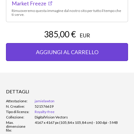
Market Freeze
Rimuoveremo questa immagine dal nostro sito per tutto il tempo che
ti serve.
385,00 €
EUR
AGGIUNGI AL CARRELLO
DETTAGLI
Attestazione:
jamielawton
N. Creative:
521576619
Tipo di licenza:
Royalty-free
Collezione:
DigitalVision Vectors
Max.
4167 x 4167 px (105,84 x 105,84 cm) - 100 dpi - 5 MB
dimensione
file: