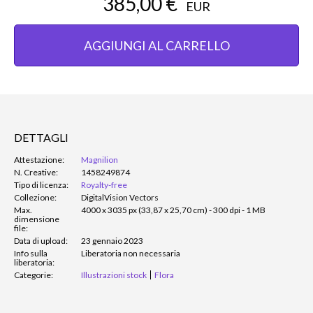
385,00 €
EUR
AGGIUNGI AL CARRELLO
DETTAGLI
Attestazione:
Magnilion
N. Creative:
1458249874
Tipo di licenza:
Royalty-free
Collezione:
DigitalVision Vectors
Max.
4000 x 3035 px (33,87 x 25,70 cm) - 300 dpi - 1 MB
dimensione
file:
Data di upload:
23 gennaio 2023
Info sulla
Liberatoria non necessaria
liberatoria:
Categorie:
Illustrazioni stock
Flora