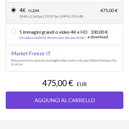
4K
475,00 €
H.264
3840 x 2160 px
|
29.97 fps
|
MP4
|
205 MB
5 immagini grandi o video 4K e HD
330,00 €
a download
Visualizza tutte le dimensioni dei pacchetti
Market Freeze
Rimuoveremo questa immagine dal nostro sito per tutto il tempo che
ti serve.
475,00 €
EUR
AGGIUNGI AL CARRELLO