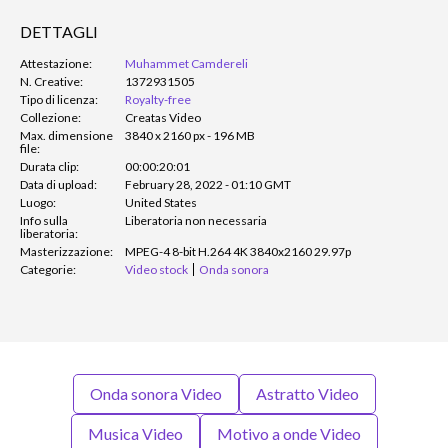
DETTAGLI
Attestazione:
Muhammet Camdereli
N. Creative:
1372931505
Tipo di licenza:
Royalty-free
Collezione:
Creatas Video
Max. dimensione
3840 x 2160 px - 196 MB
file:
Durata clip:
00:00:20:01
Data di upload:
February 28, 2022 - 01:10 GMT
Luogo:
United States
Info sulla
Liberatoria non necessaria
liberatoria:
Masterizzazione:
MPEG-4 8-bit H.264 4K 3840x2160 29.97p
Categorie:
Video stock
Onda sonora
Onda sonora Video
Astratto Video
Musica Video
Motivo a onde Video