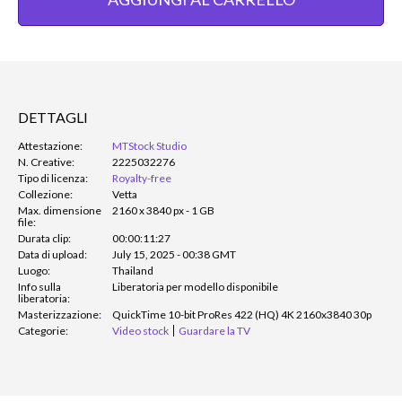
DETTAGLI
Attestazione:
MTStock Studio
N. Creative:
2225032276
Tipo di licenza:
Royalty-free
Collezione:
Vetta
Max. dimensione
2160 x 3840 px - 1 GB
file:
Durata clip:
00:00:11:27
Data di upload:
July 15, 2025 - 00:38 GMT
Luogo:
Thailand
Info sulla
Liberatoria per modello disponibile
liberatoria:
Masterizzazione:
QuickTime 10-bit ProRes 422 (HQ) 4K 2160x3840 30p
Categorie:
Video stock
Guardare la TV