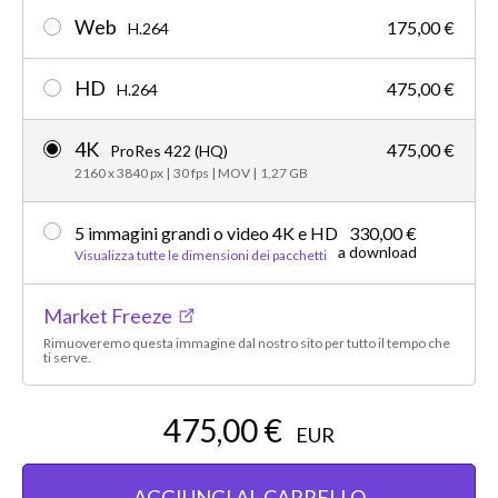
Web
175,00 €
H.264
HD
475,00 €
H.264
4K
475,00 €
ProRes 422 (HQ)
2160 x 3840 px
|
30 fps
|
MOV
|
1,27 GB
5 immagini grandi o video 4K e HD
330,00 €
a download
Visualizza tutte le dimensioni dei pacchetti
Market Freeze
Rimuoveremo questa immagine dal nostro sito per tutto il tempo che
ti serve.
475,00 €
EUR
AGGIUNGI AL CARRELLO