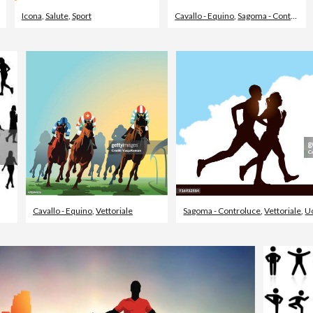
Icona
,
Salute
,
Sport
Cavallo - Equino
,
Sagoma - Controluce
Cavallo - Equino
,
Vettoriale
Sagoma - Controluce
,
Vettoriale
,
U