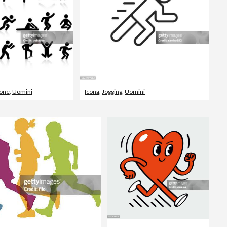
one
,
Uomini
Icona
,
Jogging
,
Uomini