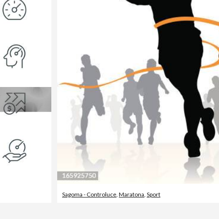
Sagoma - Controluce
,
Maratona
,
Sport