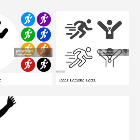
Editorial
e
Icona
,
Persone
,
Forza