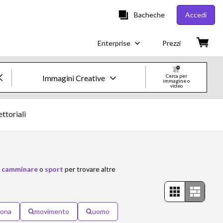
Bacheche
Accedi
Enterprise
Prezzi
Cerca per
Immagini Creative
immagine o
video
Immagini e Video Creative
ttoriali
Immagini
Creative
i
camminare
o
sport
per trovare altre
Editorial
Video
tona
movimento
uomo
Creative