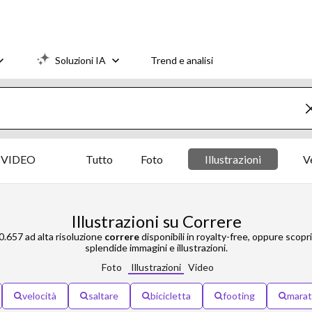
Soluzioni IA
Trend e analisi
VIDEO
Tutto
Foto
Illustrazioni
Ve
Illustrazioni su Correre
30.657 ad alta risoluzione
correre
disponibili in royalty-free, oppure scopr
splendide immagini e illustrazioni.
Foto
Illustrazioni
Video
velocità
saltare
bicicletta
footing
mara