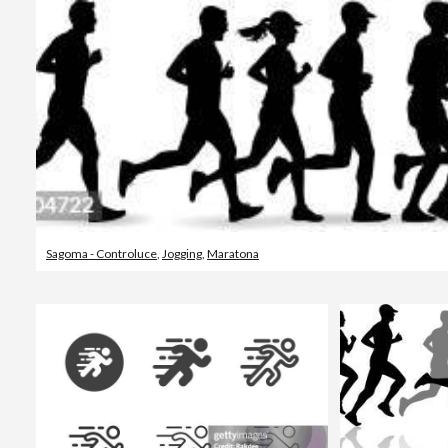
Sagoma - Controluce
,
Jogging
,
Maratona