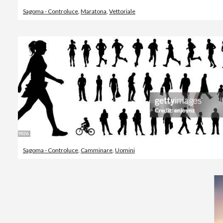
Sagoma - Controluce
,
Maratona
,
Vettoriale
Sagoma - Controluce
,
Camminare
,
Uomini