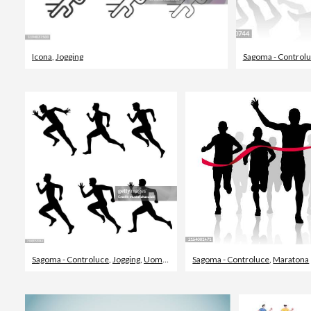
Icona
,
Jogging
Sagoma - Control
Sagoma - Controluce
,
Jogging
,
Uomini
Sagoma - Controluce
,
Maratona