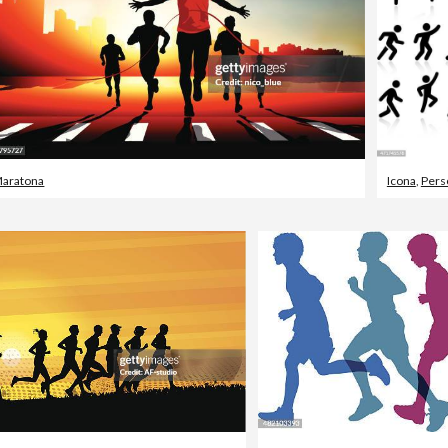
aratona
Icona
,
Pers