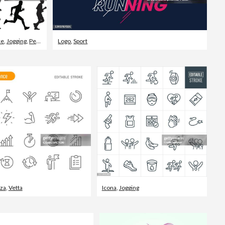
ce
,
Jogging
,
Persone
Logo
,
Sport
za
,
Vetta
Icona
,
Jogging