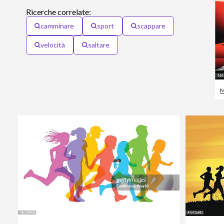
Ricerche correlate:
camminare
sport
scappare
velocità
saltare
M