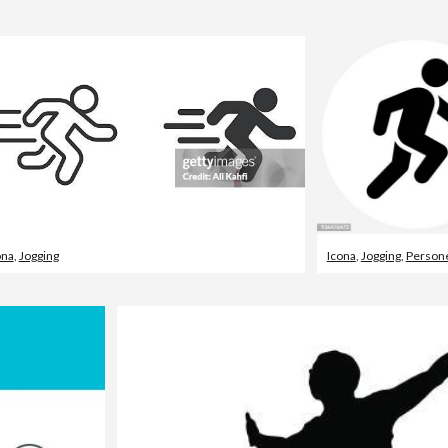
ona
,
Jogging
Icona
,
Jogging
,
Person