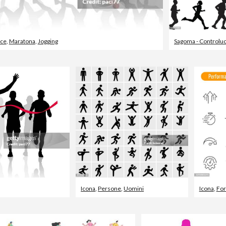
uce
,
Maratona
,
Jogging
Sagoma - Controlu
Icona
,
Persone
,
Uomini
Icona
,
For