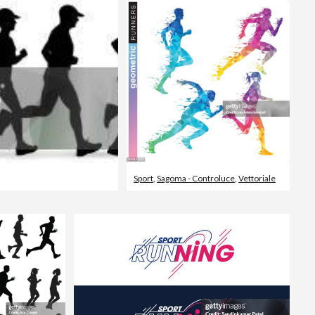
Sport
,
Sagoma - Controluce
,
Vettoriale