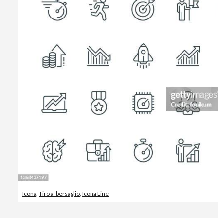
Icona
,
Tiro al bersaglio
,
Icona Line