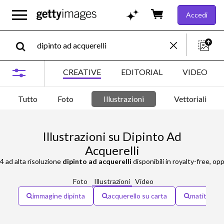
Accedi
CREATIVE
EDITORIAL
VIDEO
Tutto
Foto
Illustrazioni
Vettoriali
Illustrazioni su Dipinto Ad
Acquerelli
14 ad alta risoluzione
dipinto ad acquerelli
disponibili in royalty-free, o
Foto
Illustrazioni
Video
immagine dipinta
acquerello su carta
matita e ac