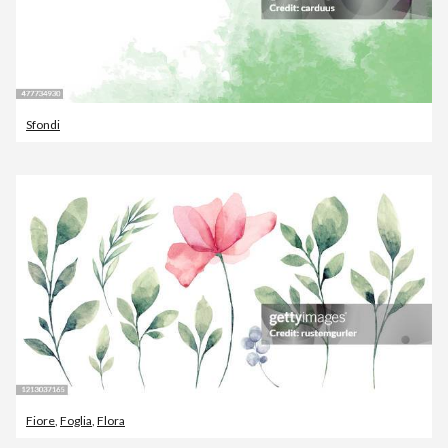
Sfondi
Fiore
,
Foglia
,
Flora