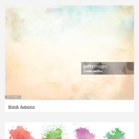
Sfondi
,
Autunno