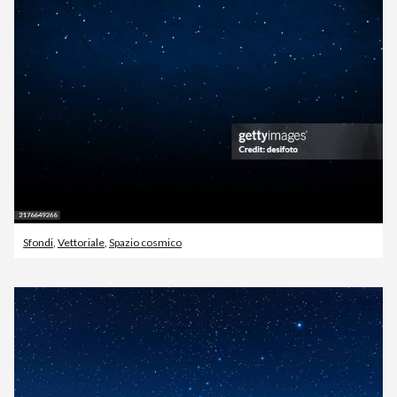
Sfondi
,
Vettoriale
,
Spazio cosmico