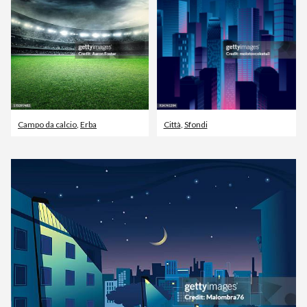
Campo da calcio
,
Erba
Città
,
Sfondi