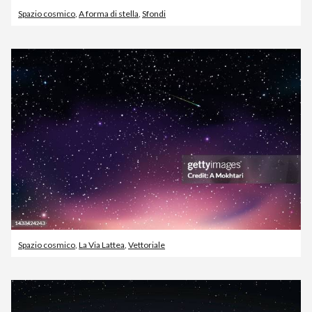
Spazio cosmico
,
A forma di stella
,
Sfondi
Spazio cosmico
,
La Via Lattea
,
Vettoriale