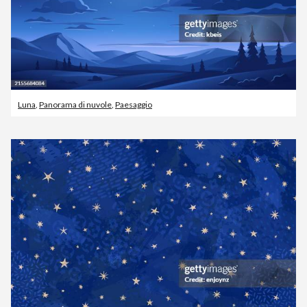
Luna
,
Panorama di nuvole
,
Paesaggio