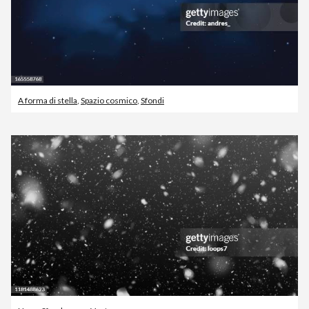
A forma di stella
,
Spazio cosmico
,
Sfondi