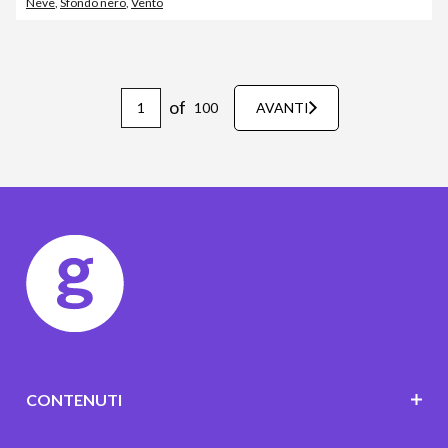
Neve
,
Sfondo nero
,
Vento
of
100
AVANTI
CONTENUTI