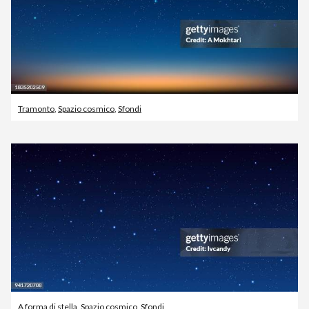
Tramonto
,
Spazio cosmico
,
Sfondi
A forma di stella
,
Spazio cosmico
,
Sfondi