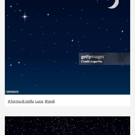
A forma di stella
,
Luna
,
Sfondi