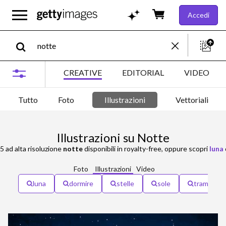
Accedi
CREATIVE
EDITORIAL
VIDEO
Tutto
Foto
Illustrazioni
Vettoriali
Illustrazioni su Notte
05 ad alta risoluzione
notte
disponibili in royalty-free, oppure scopri
luna
Foto
Illustrazioni
Video
luna
dormire
stelle
sole
tramonto