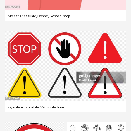
Molestia sessuale
,
Donne
,
Gesto di stop
Segnaletica stradale
,
Vettoriale
,
Icona