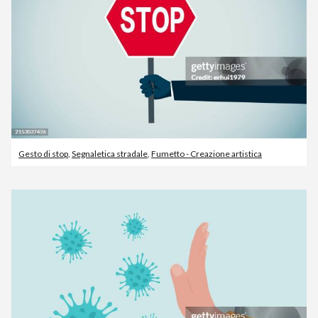
Gesto di stop
,
Segnaletica stradale
,
Fumetto - Creazione artistica