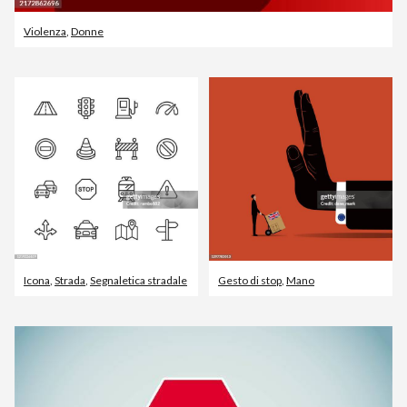
Violenza
,
Donne
Icona
,
Strada
,
Segnaletica stradale
Gesto di stop
,
Mano