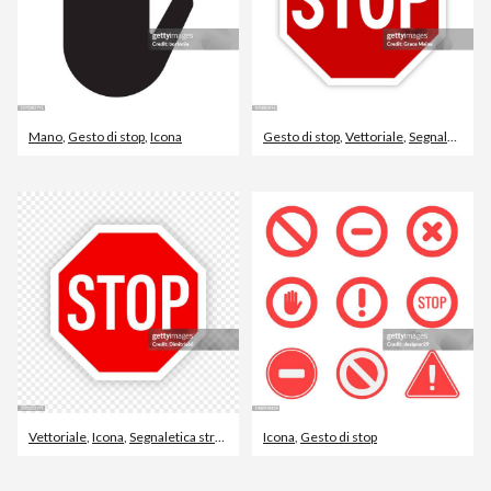
Mano
,
Gesto di stop
,
Icona
Gesto di stop
,
Vettoriale
,
Segnaletica stradale
Vettoriale
,
Icona
,
Segnaletica stradale
Icona
,
Gesto di stop