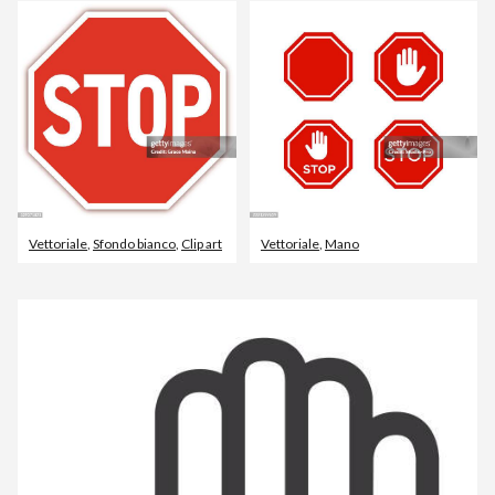
Vettoriale
,
Sfondo bianco
,
Clip art
Vettoriale
,
Mano