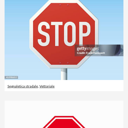
Segnaletica stradale
,
Vettoriale