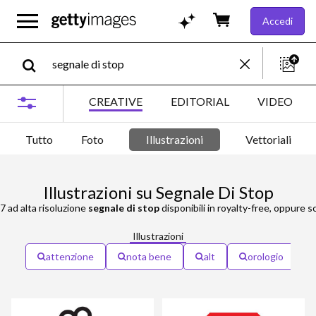
Accedi
CREATIVE
EDITORIAL
VIDEO
Tutto
Foto
Illustrazioni
Vettoriali
Illustrazioni su Segnale Di Stop
47 ad alta risoluzione
segnale di stop
disponibili in royalty-free, oppure s
Illustrazioni
attenzione
nota bene
alt
orologio