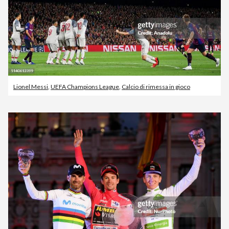
Lionel Messi
,
UEFA Champions League
,
Calcio di rimessa in gioco