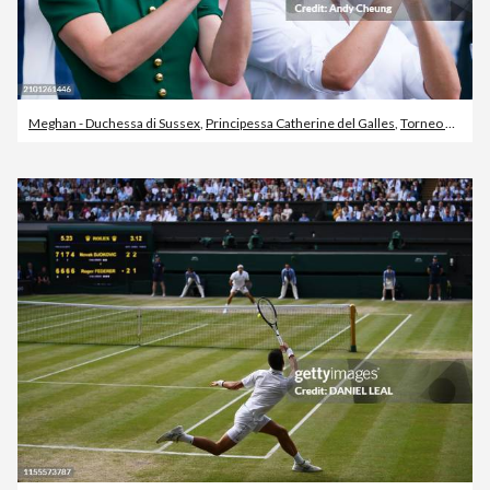
Meghan - Duchessa di Sussex
,
Principessa Catherine del Galles
,
Torneo di tennis di Wimbledon