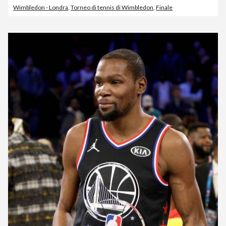
Wimbledon - Londra
,
Torneo di tennis di Wimbledon
,
Finale