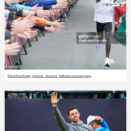
Eliud Kipchoge
,
Vienna - Austria
,
Soltanto una persona