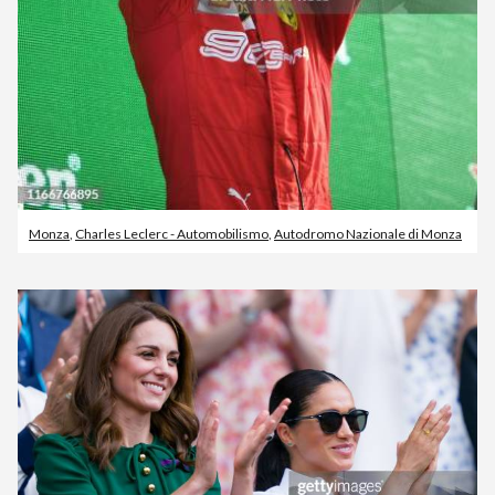
Monza
,
Charles Leclerc - Automobilismo
,
Autodromo Nazionale di Monza