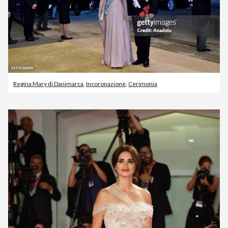
Regina Mary di Danimarca
,
Incoronazione
,
Cerimonia