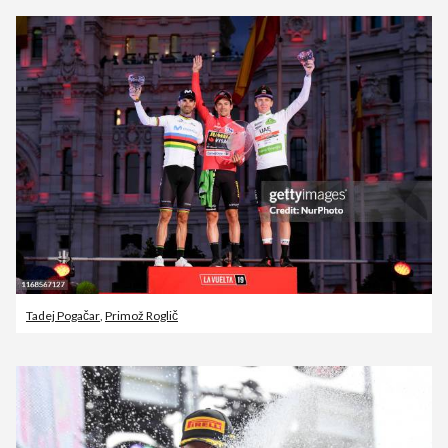
Tadej Pogačar
,
Primož Roglič