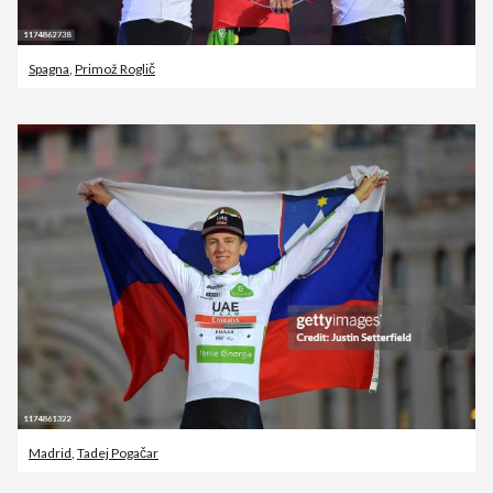
Spagna
,
Primož Roglič
Madrid
,
Tadej Pogačar