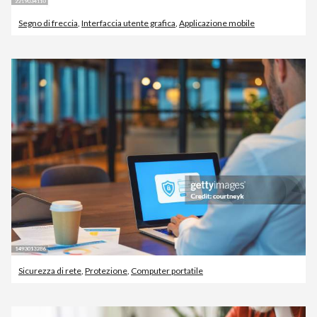
Segno di freccia
,
Interfaccia utente grafica
,
Applicazione mobile
Sicurezza di rete
,
Protezione
,
Computer portatile