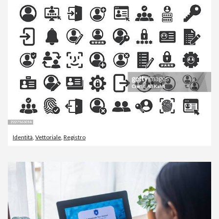
Identità
,
Vettoriale
,
Registro