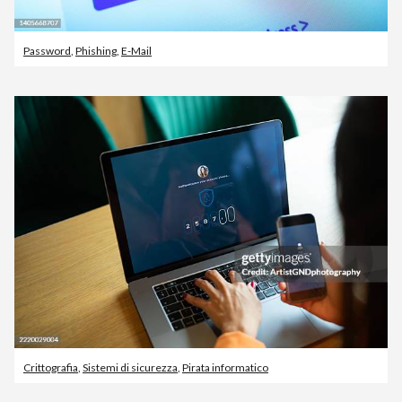
Password
,
Phishing
,
E-Mail
Crittografia
,
Sistemi di sicurezza
,
Pirata informatico