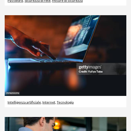
Password
,
Sicurezza di rete
,
Misure di sicurezza
Intelligenza artificiale
,
Internet
,
Tecnologia