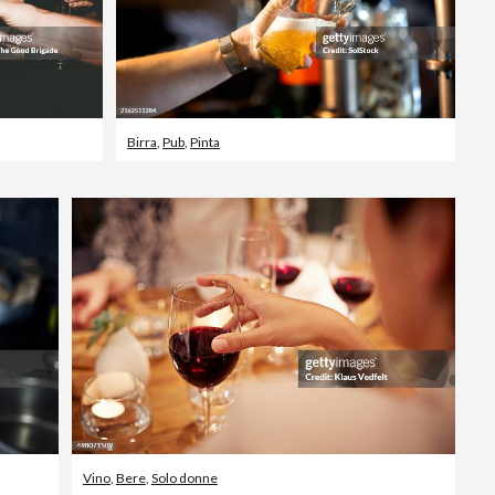
Birra
,
Pub
,
Pinta
Vino
,
Bere
,
Solo donne