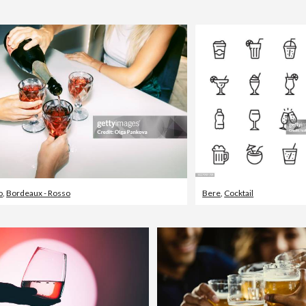
o
,
Bordeaux - Rosso
Bere
,
Cocktail