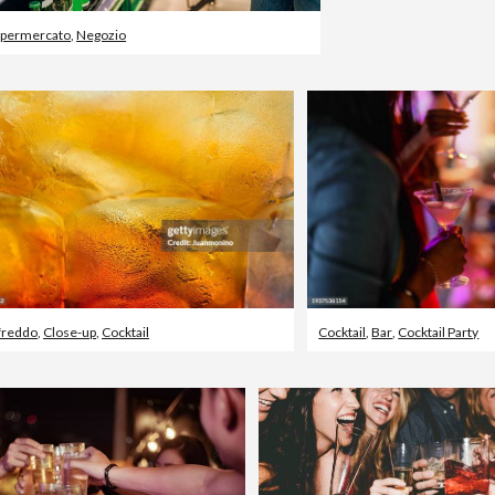
permercato
,
Negozio
freddo
,
Close-up
,
Cocktail
Cocktail
,
Bar
,
Cocktail Party