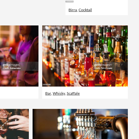
Birra
,
Cocktail
Bar
,
Whisky
,
Scaffale