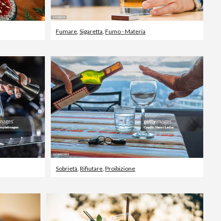
Fumare
,
Sigaretta
,
Fumo - Materia
Sobrietà
,
Rifiutare
,
Proibizione