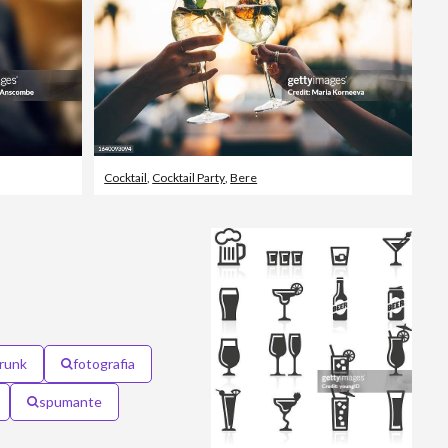
Cocktail
,
Cocktail Party
,
Bere
:
runk
fotografia
spumante