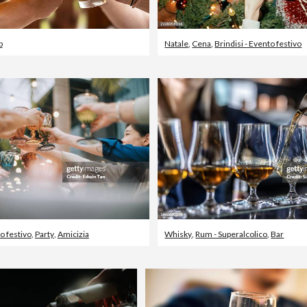
b
Natale
,
Cena
,
Brindisi - Evento festivo
to festivo
,
Party
,
Amicizia
Whisky
,
Rum - Superalcolico
,
Bar