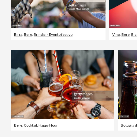
Birra
,
Bere
,
Brindisi - Evento festivo
Vino
,
Bere
,
Bic
Bere
,
Cocktail
,
Happy Hour
Bottiglia d