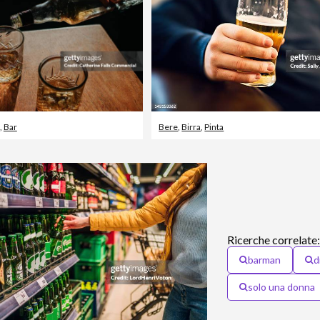
,
Bar
Bere
,
Birra
,
Pinta
Ricerche correlate
barman
d
solo una donna