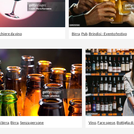
chiere da vino
Birra
,
Pub
,
Brindisi - Evento festivo
i birra
,
Birra
,
Senza persone
Vino
,
Fare spese
,
Bottiglia di