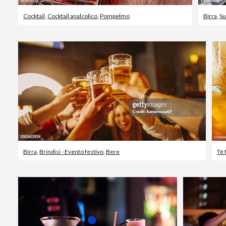
Cocktail
,
Cocktail analcolico
,
Pompelmo
Birra
,
Su
Birra
,
Brindisi - Evento festivo
,
Bere
Tè 