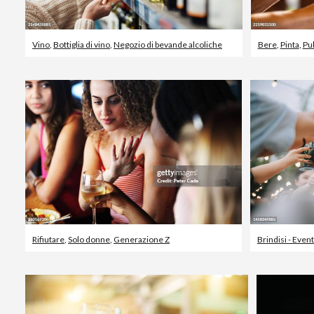
Vino
,
Bottiglia di vino
,
Negozio di bevande alcoliche
Bere
,
Pinta
,
Pu
Rifiutare
,
Solo donne
,
Generazione Z
Brindisi - Even