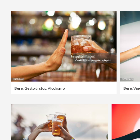
Bere
,
Gesto di stop
,
Alcolismo
Bere
,
Vin