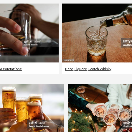
Assuefazione
Bere
,
Liquore
,
Scotch Whisky