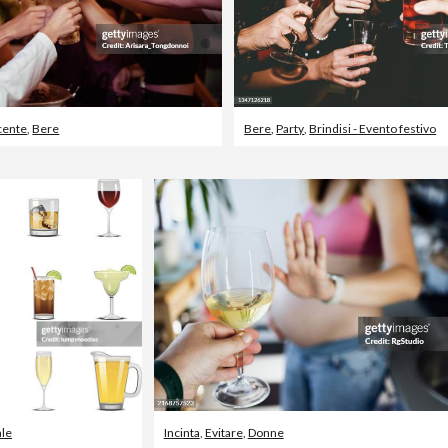
cente
,
Bere
Bere
,
Party
,
Brindisi - Evento festivo
ale
Incinta
,
Evitare
,
Donne