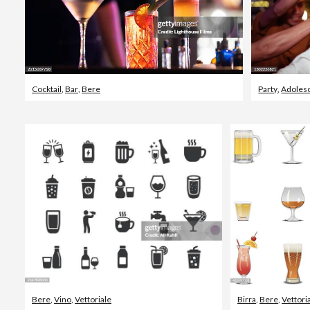
Cocktail
,
Bar
,
Bere
Party
,
Adoles
Bere
,
Vino
,
Vettoriale
Birra
,
Bere
,
Vettori