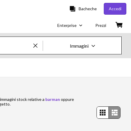
Bacheche
Accedi
Enterprise
Prezzi
Immagini
Immagini e Video Creative
Immagini
Creative
 immagini stock relative a
barman
oppure
Editorial
getto.
Video
Creative