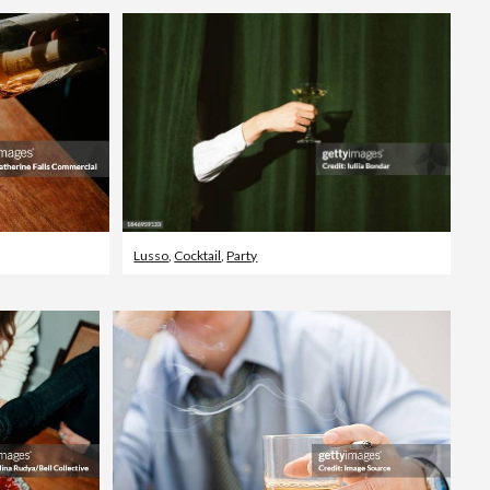
Lusso
,
Cocktail
,
Party