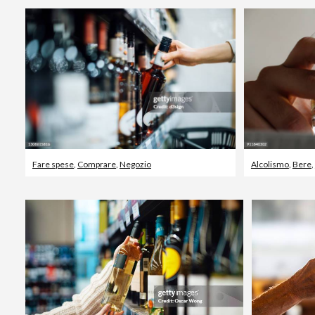
Fare spese
,
Comprare
,
Negozio
Alcolismo
,
Bere
,