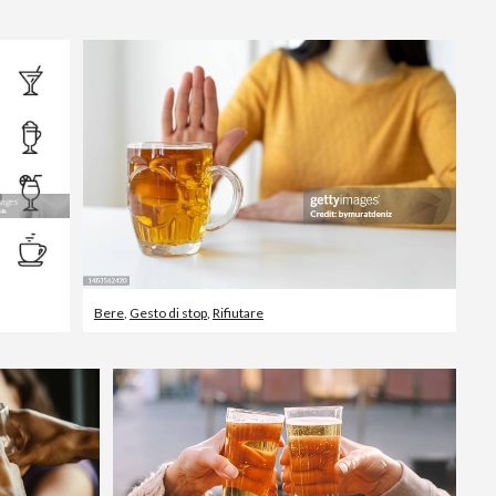
Editorial
Bere
,
Gesto di stop
,
Rifiutare