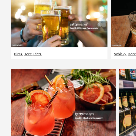
Birra
,
Bere
,
Pinta
Whisky
,
Bere