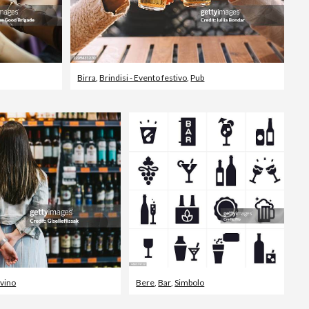
Birra
,
Brindisi - Evento festivo
,
Pub
 vino
Bere
,
Bar
,
Simbolo