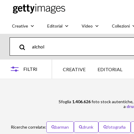
Creative
Editorial
Video
Collezioni
FILTRI
CREATIVE
EDITORIAL
Sfoglia
1.406.626
foto stock autentiche, i
a
dru
Ricerche correlate:
barman
drunk
fotografia