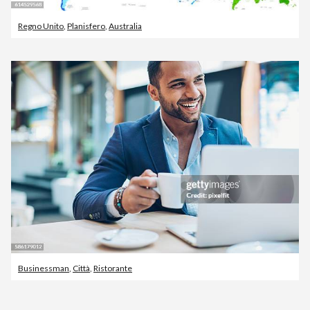
Regno Unito
,
Planisfero
,
Australia
Businessman
,
Città
,
Ristorante