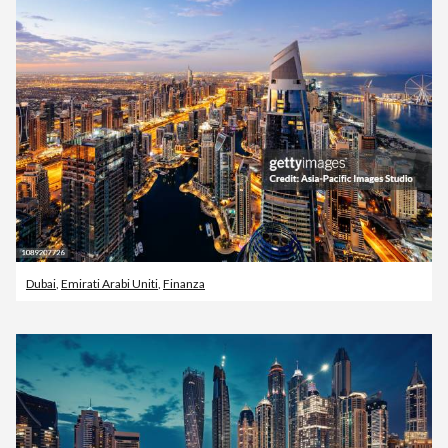
Dubai
,
Emirati Arabi Uniti
,
Finanza