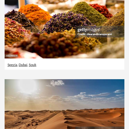
Spezia
,
Dubai
,
Souk