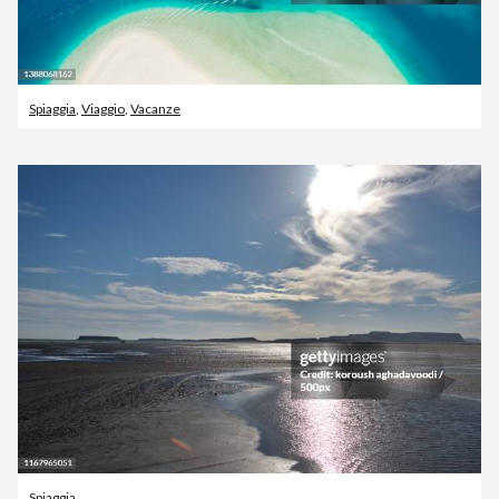
Spiaggia
,
Viaggio
,
Vacanze
Spiaggia