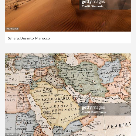
Sahara
,
Deserto
,
Marocco