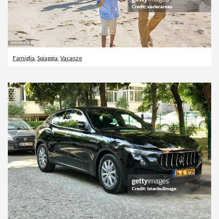
Famiglia
,
Spiaggia
,
Vacanze