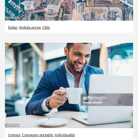
Dubai
,
Veduta aerea
,
Città
Uomini
,
Computer portatile
,
Individualità