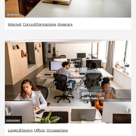
Internet
,
Corso di formazione
,
Imparare
Luogo di lavoro
,
Ufficio
,
Occupazione