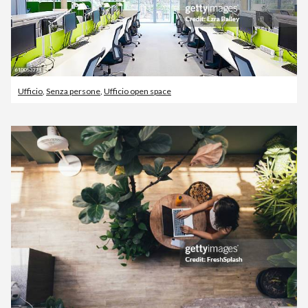
Ufficio
,
Senza persone
,
Ufficio open space