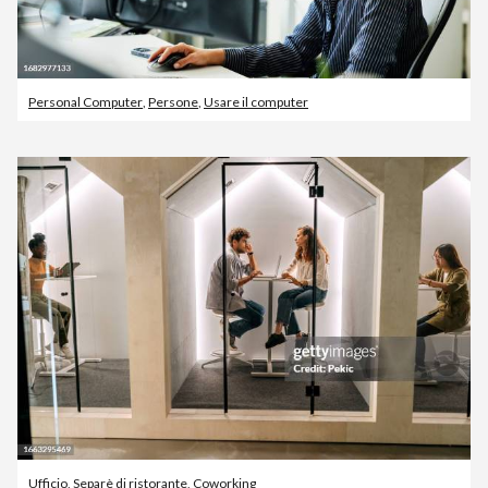
Personal Computer
,
Persone
,
Usare il computer
Ufficio
,
Separè di ristorante
,
Coworking