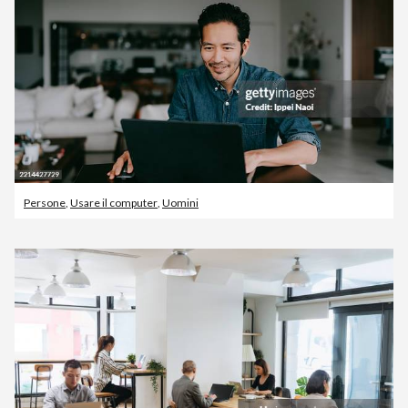
Persone
,
Usare il computer
,
Uomini