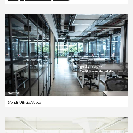
Sfondi
,
Ufficio
,
Vuoto