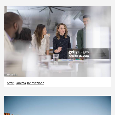
Affari
,
Onestà
,
Innovazione