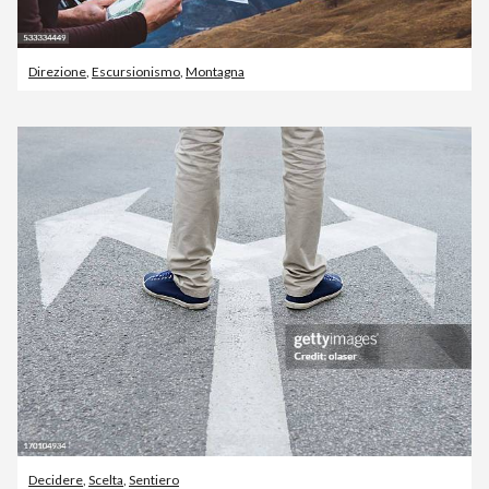
Direzione
,
Escursionismo
,
Montagna
Decidere
,
Scelta
,
Sentiero