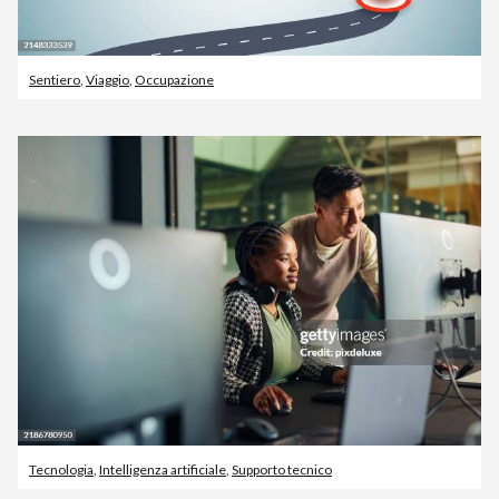
Sentiero
,
Viaggio
,
Occupazione
Tecnologia
,
Intelligenza artificiale
,
Supporto tecnico