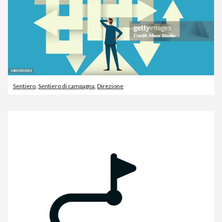
Sentiero
,
Sentiero di campagna
,
Direzione