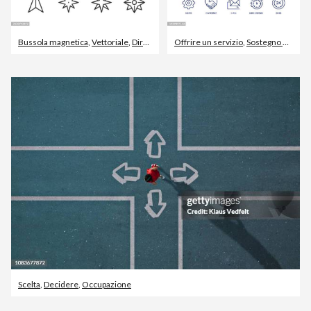
Bussola magnetica
,
Vettoriale
,
Direzione
Offrire un servizio
,
Sostegno morale
Scelta
,
Decidere
,
Occupazione