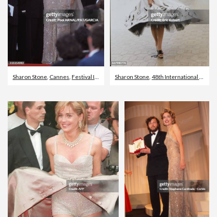
Sharon Stone
,
Cannes
,
Festival Internazionale del Cinema di Cannes
Sharon Stone
,
48th International Cannes Film Festival