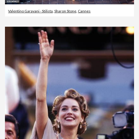
Valentino Garavani - Stilista
,
Sharon Stone
,
Cannes