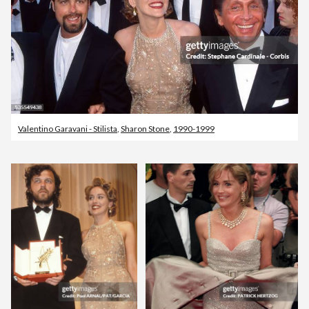
Valentino Garavani - Stilista
,
Sharon Stone
,
1990-1999