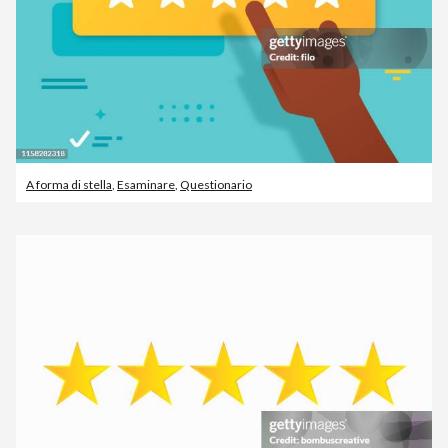
A forma di stella
,
Esaminare
,
Questionario