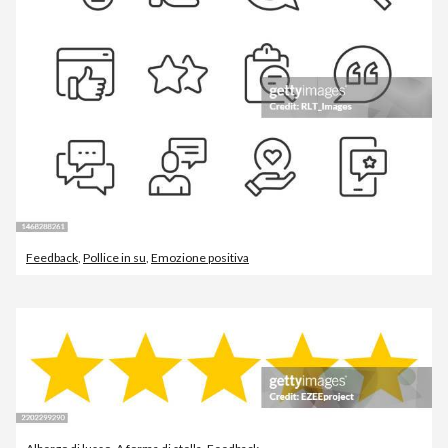
Feedback
,
Pollice in su
,
Emozione positiva