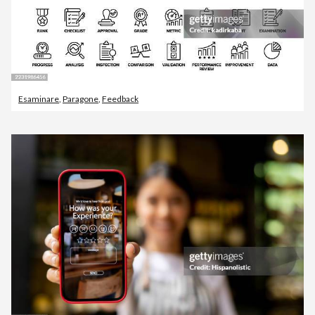
Esaminare
,
Paragone
,
Feedback