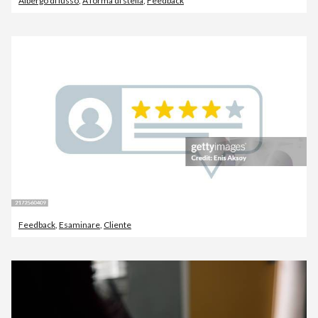
Albergo di lusso
,
A forma di stella
,
Feedback
Feedback
,
Esaminare
,
Cliente