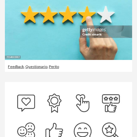
Feedback
,
Questionario
,
Perito