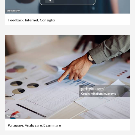
Feedback
,
Internet
,
Consiglio
Paragone
,
Analizzare
,
Esaminare