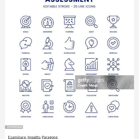
Esaminare
,
Impatto
,
Paragone