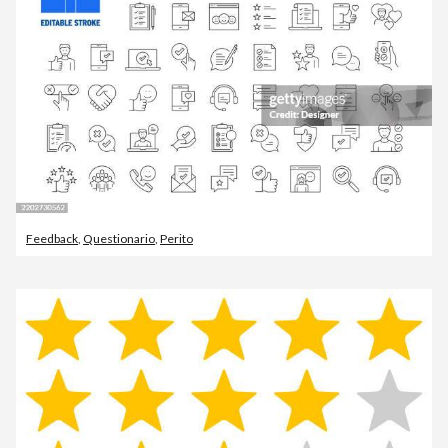
Feedback
,
Questionario
,
Perito