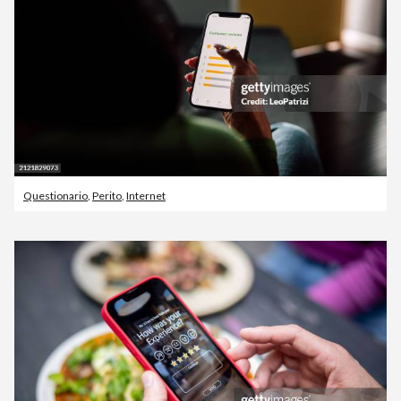
Questionario
,
Perito
,
Internet