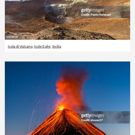
Isola di Vulcano
,
Isole Eolie
,
Sicilia