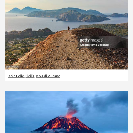
Isole Eolie
,
Sicilia
,
Isola di Vulcano