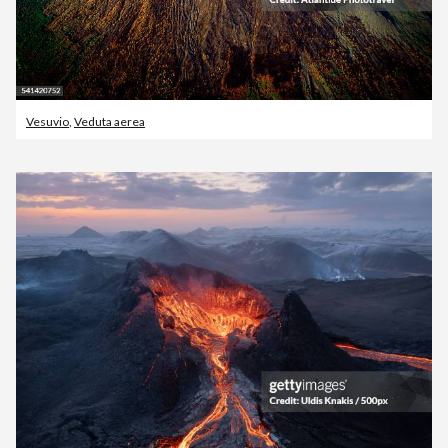
Vesuvio
,
Veduta aerea