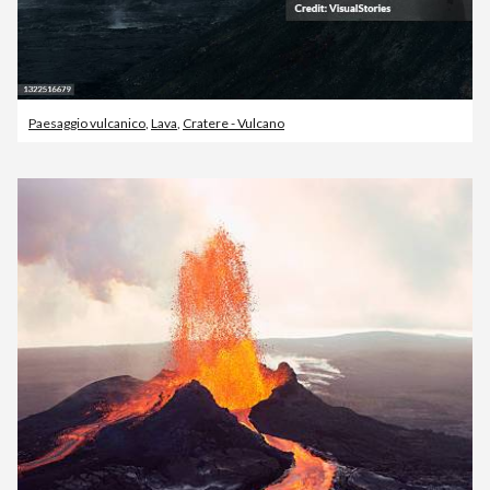
Paesaggio vulcanico
,
Lava
,
Cratere - Vulcano