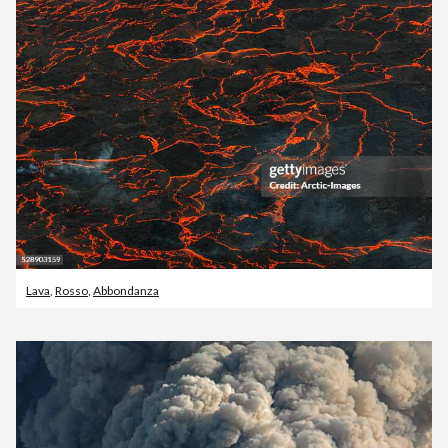
Lava
,
Rosso
,
Abbondanza