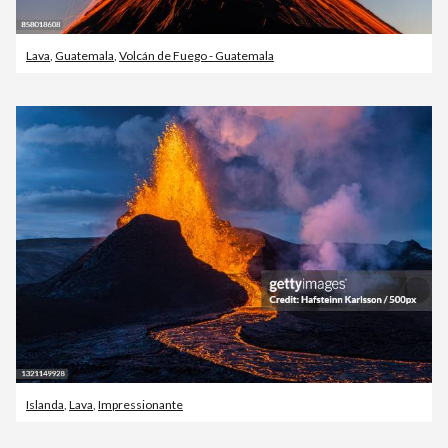
Lava
,
Guatemala
,
Volcán de Fuego - Guatemala
Islanda
,
Lava
,
Impressionante