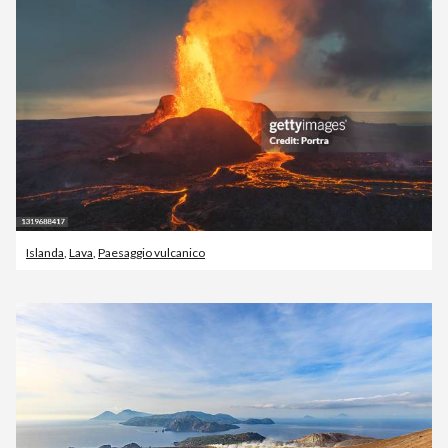
Islanda
,
Lava
,
Paesaggio vulcanico