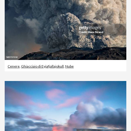
Cenere
,
Ghiacciaio di Eyjafjallajokull
,
Nube