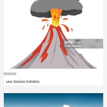
Lava
,
Tensione
,
Esplodere