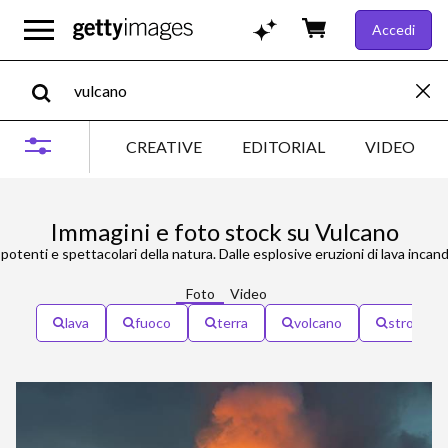
Accedi
CREATIVE
EDITORIAL
VIDEO
Immagini e foto stock su Vulcano
Foto
Video
lava
fuoco
terra
volcano
stromboli