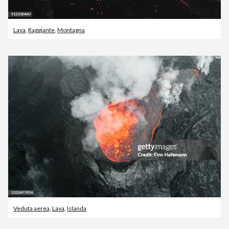
Lava
,
Raggiante
,
Montagna
Veduta aerea
,
Lava
,
Islanda