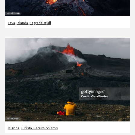
Lava
,
Islanda
,
Fagradalsfjall
Islanda
,
Turista
,
Escursionismo