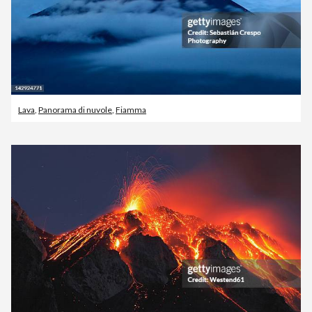
Lava
,
Panorama di nuvole
,
Fiamma