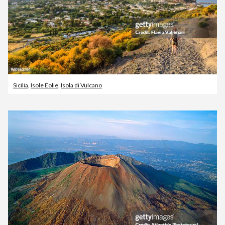
Sicilia
,
Isole Eolie
,
Isola di Vulcano