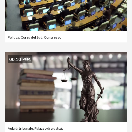
Politica
,
Corea del Sud
,
Congresso
00:10
Aula di tribunale
,
Palazzo di giustizia