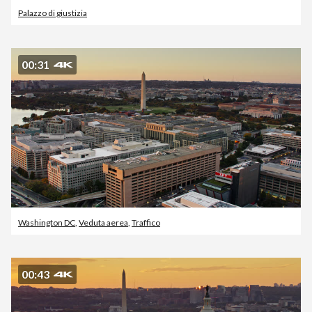
Palazzo di giustizia
00:31
Washington DC
,
Veduta aerea
,
Traffico
00:43