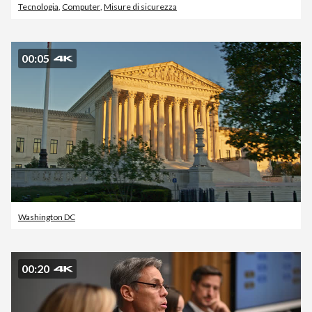
Tecnologia
,
Computer
,
Misure di sicurezza
00:05
Washington DC
00:20