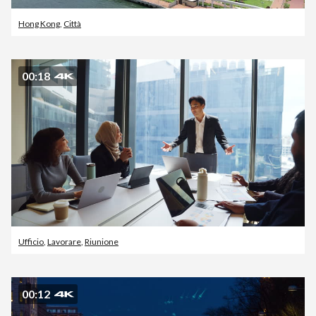
Hong Kong
,
Città
00:18
Ufficio
,
Lavorare
,
Riunione
00:12