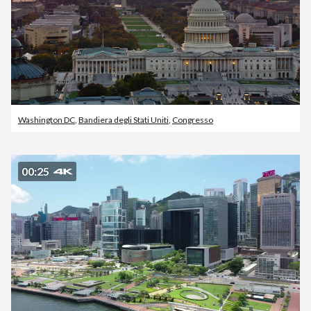
Washington DC
,
Bandiera degli Stati Uniti
,
Congresso
00:25