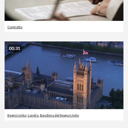
Contratto
00:31
Regno Unito
,
Londra
,
Bandiera del Regno Unito