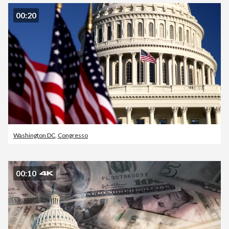
00:20
Washington DC
,
Congresso
00:10