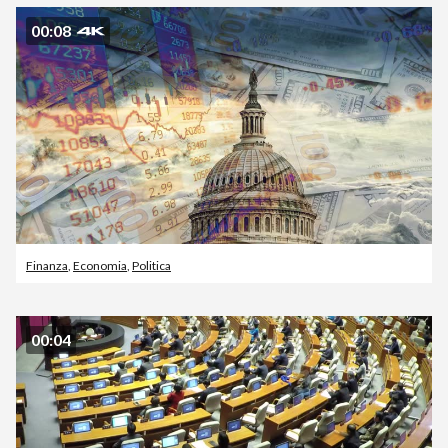
00:08
Finanza
,
Economia
,
Politica
00:04